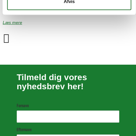
bunden sammen med andre vestegnskommuner.
Afvis
Læs mere
Tilmeld dig vores
nyhedsbrev her!
Fornavn
Efternavn