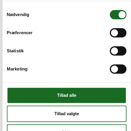
Samtykkevalg
Nødvendig
Præferencer
Statistik
Marketing
Tillad alle
Hvidovre er blandt de 10 mest utrygge kommuner
at bo i
Tillad valgte
I Hvidovre føler blot 6 ud af 10 sig trygge i alle lokalområder, viser
landsdækkende undersøgelse. Det placerer Hvidovre Kommune i