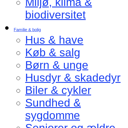
Miljø, klima &
biodiversitet
Familie & bolig
Hus & have
Køb & salg
Børn & unge
Husdyr & skadedyr
Biler & cykler
Sundhed &
sygdomme
Seniorer og ældre