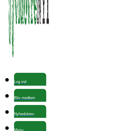
Log ind
Bliv medlem
Nyhedsbrev
Menu