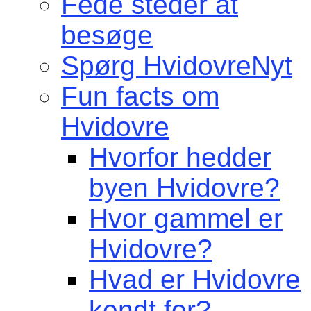
Fede steder at
besøge
Spørg HvidovreNyt
Fun facts om
Hvidovre
Hvorfor hedder
byen Hvidovre?
Hvor gammel er
Hvidovre?
Hvad er Hvidovre
kendt for?