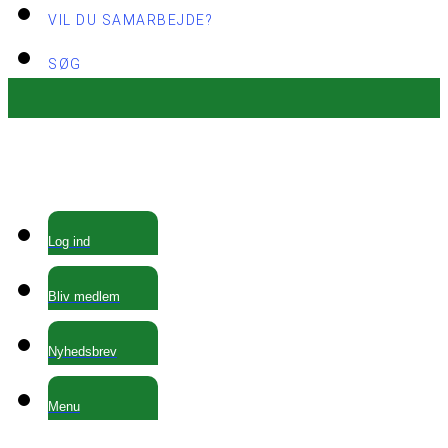
VIL DU SAMARBEJDE?
SØG
Log ind
Bliv medlem
Nyhedsbrev
Menu