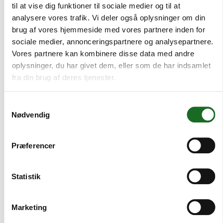
til at vise dig funktioner til sociale medier og til at
analysere vores trafik. Vi deler også oplysninger om din
Derfor flytter børnefamilier til Hvidovre
brug af vores hjemmeside med vores partnere inden for
To tilflyttende børnefamilier fortæller her, hvad der trækker dem til
sociale medier, annonceringspartnere og analysepartnere.
Hvidovre, og hvad de synes kan blive bedre
Vores partnere kan kombinere disse data med andre
oplysninger, du har givet dem, eller som de har indsamlet
fra din brug af deres tjenester.
Læs mere
Samtykkevalg
Nødvendig
Præferencer
Statistik
Marketing