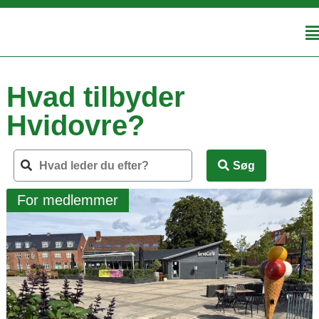
Hvad tilbyder
Hvidovre?
Søg
For medlemmer