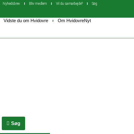
Nyhedsbrev
Bliv medlem
Vil du samarbejde?
Søg
Vidste du om Hvidovre
Om HvidovreNyt
Søg