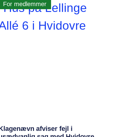
For medlemmer
Klagenævn afviser fejl i
usædvanlig sag med Hvidovre