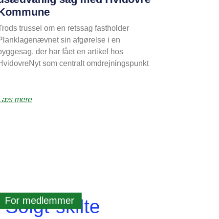
Kommune
Trods trussel om en retssag fastholder
Planklagenævnet sin afgørelse i en
byggesag, der har fået en artikel hos
HvidovreNyt som centralt omdrejningspunkt
Læs mere
For medlemmer