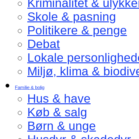
Kriminalitet & ulykke
Skole & pasning
Politikere & penge
Debat
Lokale personlighed
Miljø, klima & biodive
Familie & bolig
Hus & have
Køb & salg
Børn & unge