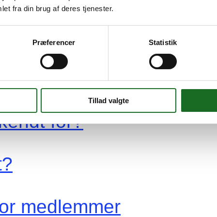
et fra din brug af deres tjenester.
øge
Præferencer
Statistik
re
yen Hvidovre?
vidovre?
Tillad valgte
kendt for?
t?
 for medlemmer