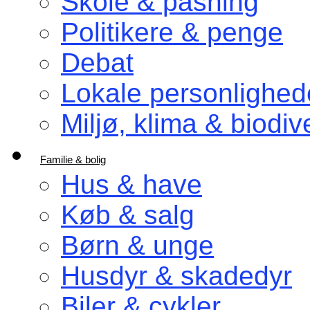
Skole & pasning
Politikere & penge
Debat
Lokale personlighed
Miljø, klima & biodive
Familie & bolig
Hus & have
Køb & salg
Børn & unge
Husdyr & skadedyr
Biler & cykler