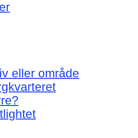
er
iv eller område
rgkvarteret
vre?
lightet