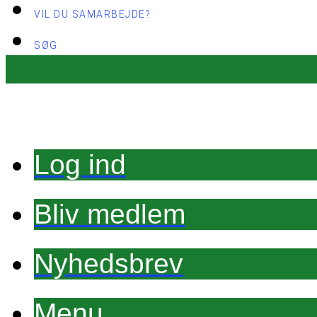
VIL DU SAMARBEJDE?
SØG
Log ind
Bliv medlem
Nyhedsbrev
Menu