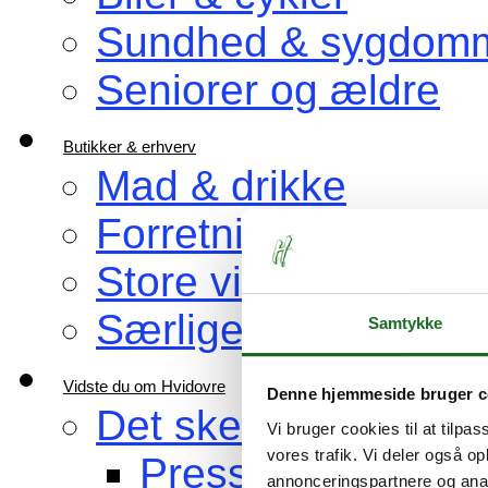
Sundhed & sygdom
Seniorer og ældre
Butikker & erhverv
Mad & drikke
Forretninger, du bru
Store virksomheder
Særlige venner af H
Samtykke
Vidste du om Hvidovre
Denne hjemmeside bruger c
Det sker i Hvidovre
Vi bruger cookies til at tilpas
vores trafik. Vi deler også 
Pressemeddelelse
annonceringspartnere og anal