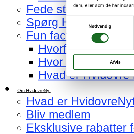
dem, eller som de har indsaml
Fede steder at bes
Spørg HvidovreNyt
Samtykkevalg
Nødvendig
Fun facts om Hvidov
Hvorfor hedder b
Hvor gammel er H
Afvis
Hvad er Hvidovre 
Om HvidovreNyt
Hvad er HvidovreNy
Bliv medlem
Eksklusive rabatter