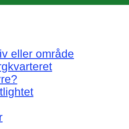
iv eller område
rgkvarteret
vre?
lightet
r