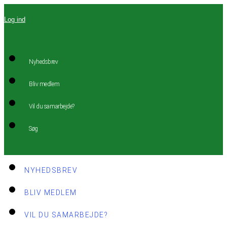
Videre
Log ind
til
indhold
Nyhedsbrev
Bliv medlem
Vil du samarbejde?
Søg
NYHEDSBREV
BLIV MEDLEM
VIL DU SAMARBEJDE?