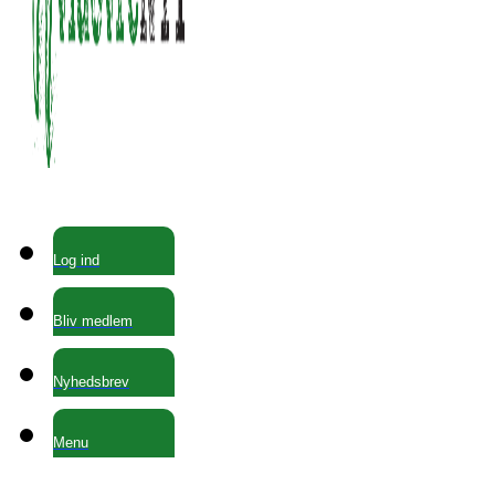
Log ind
Bliv medlem
Nyhedsbrev
Menu