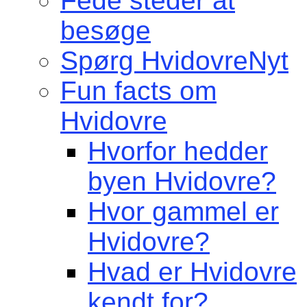
Fede steder at
besøge
Spørg HvidovreNyt
Fun facts om
Hvidovre
Hvorfor hedder
byen Hvidovre?
Hvor gammel er
Hvidovre?
Hvad er Hvidovre
kendt for?