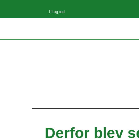
Log ind
Derfor blev s