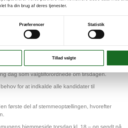
et fra din brug af deres tjenester.
Præferencer
Statistik
 torsdag på grund af lang
g 6.000 stemmer til Seniorrådsvalget, så blev valget
Tillad valgte
orråd optalt om torsdagen af hensyn til, at rådets
g dag som valgtilforordnede om tirsdagen.
behov for at indkalde alle kandidater til
en første del af stemmeoptællingen, hvorefter
n.
kommunens hjemmeside torsdag kl. 18 – og sendt på