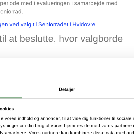
periode med i evalueringen i samarbejde med
eniorråd.
gen ved valg til Seniorrådet i Hvidovre
il at beslutte, hvor valgborde
for valgbordene til Seniorrådsvalget ikke kunne
ommunal- og Regionsrådsvalget. Det er der en
Detaljer
tidig med de andre valg, så er det et krav i
k, så der ikke opstår en risiko for, at vælgerne får
ookies
se vores indhold og annoncer, til at vise dig funktioner til sociale
marbejde med Seniorrådet besluttet, hvor
oplysninger om din brug af vores hjemmeside med vores partnere i
emmeurner skulle placeres på valgdagen 18.
ysepartnere. Vores partnere kan kombinere disse data med andr