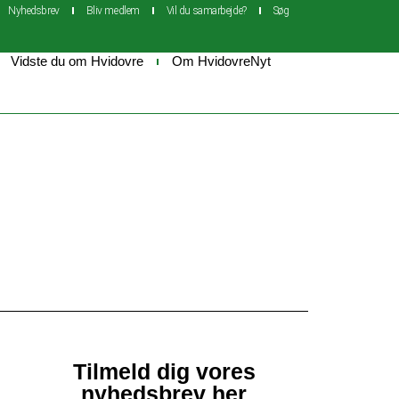
Nyhedsbrev
Bliv medlem
Vil du samarbejde?
Søg
Vidste du om Hvidovre
Om HvidovreNyt
Tilmeld dig vores
nyhedsbrev her