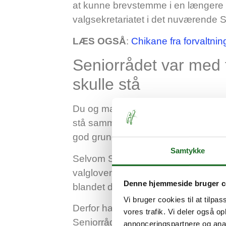
at kunne brevstemme i en længere 
valgsekretariatet i det nuværende S
LÆS OGSÅ
:
Chikane fra forvaltnin
Seniorrådet var med t
skulle stå
Du og mange andre har spurgt, hvor
stå sammen med valgbordene til K
god grund til.
Samtykke
Selvom Seniorrådsvalget holdes sam
valgloven, at valgene adskilles fysis
Denne hjemmeside bruger c
blandet de to valg sammen.
Vi bruger cookies til at tilpas
Derfor havde administrationen i sa
vores trafik. Vi deler også 
Seniorrådsvalgets valgborde og st
annonceringspartnere og anal