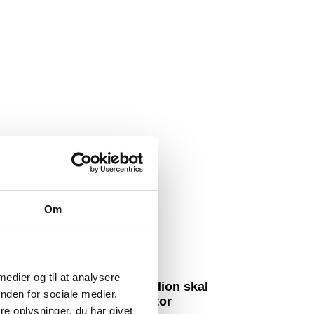
Om
 medier og til at analysere
Ny plan: Hvidovre Stadion skal
nden for sociale medier,
sælges til privat investor
e oplysninger, du har givet
6. august 2026