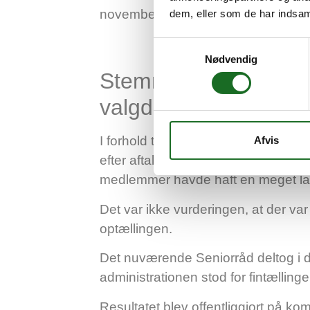
november.
dem, eller som de har indsaml
Samtykkevalg
Nødvendig
Stemmer først optalt
valgdag tirsdag
I forhold til optælling af de omkrin
Afvis
efter aftale med det nuværende Seni
medlemmer havde haft en meget lan
Det var ikke vurderingen, at der var 
optællingen.
Det nuværende Seniorråd deltog i d
administrationen stod for fintællinge
Resultatet blev offentliggjort på 