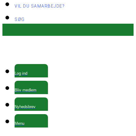
VIL DU SAMARBEJDE?
SØG
Log ind
Bliv medlem
Nyhedsbrev
Menu