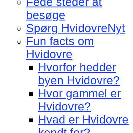
Fede steder at
besøge
Spørg HvidovreNyt
Fun facts om
Hvidovre
Hvorfor hedder
byen Hvidovre?
Hvor gammel er
Hvidovre?
Hvad er Hvidovre
kendt for?