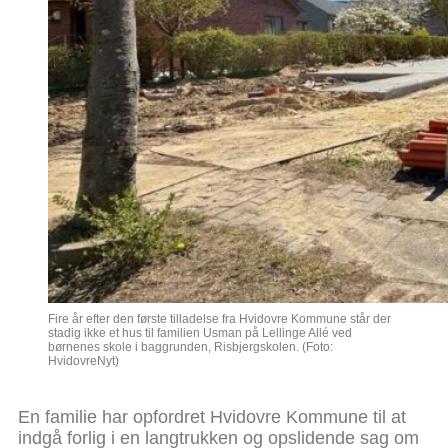
Fire år efter den første tilladelse fra Hvidovre Kommune står der
stadig ikke et hus til familien Usman på Lellinge Allé ved
børnenes skole i baggrunden, Risbjergskolen. (Foto:
HvidovreNyt)
En familie har opfordret Hvidovre Kommune til at
indgå forlig i en langtrukken og opslidende sag om