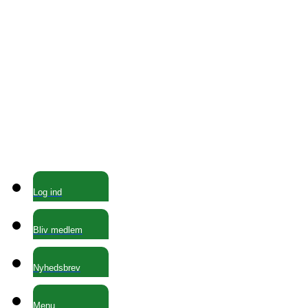
Log ind
Bliv medlem
Nyhedsbrev
Menu