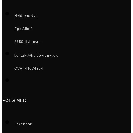
HvidovreNyt
Ege Allé 8
2650 Hvidovre
kontakt@hvidovrenyt.dk
CVR: 44674394
FØLG MED
Facebook