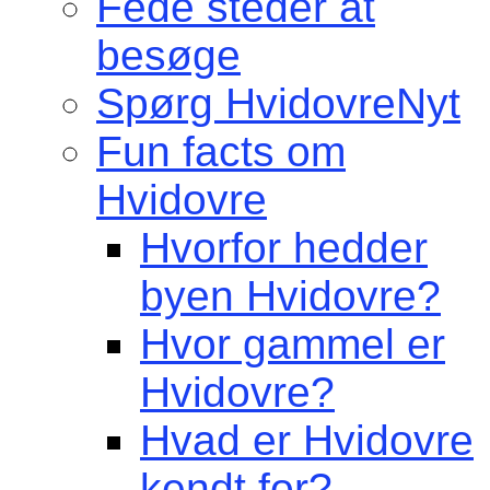
Fede steder at
besøge
Spørg HvidovreNyt
Fun facts om
Hvidovre
Hvorfor hedder
byen Hvidovre?
Hvor gammel er
Hvidovre?
Hvad er Hvidovre
kendt for?