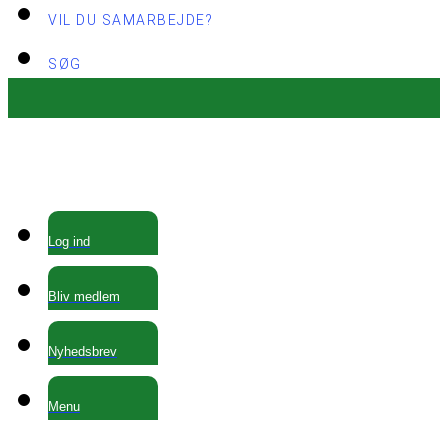
VIL DU SAMARBEJDE?
SØG
Log ind
Bliv medlem
Nyhedsbrev
Menu