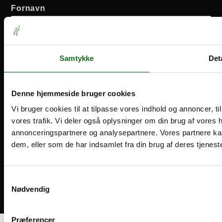
Fornavn
Efternavn
Samtykke
Deta
Email-adresse:
Denne hjemmeside bruger cookies
Vi bruger cookies til at tilpasse vores indhold og annoncer, til 
vores trafik. Vi deler også oplysninger om din brug af vores
annonceringspartnere og analysepartnere. Vores partnere ka
dem, eller som de har indsamlet fra din brug af deres tjeneste
Medlemsvilkår
Handelsbetingelser
Cookies og privatliv
Samtykkevalg
Nødvendig
Bliv medlem
Præferencer