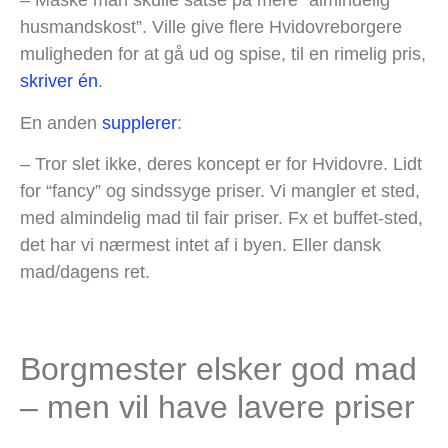
– Måske man skulle satse på mere “almindelig”
husmandskost”. Ville give flere Hvidovreborgere
muligheden for at gå ud og spise, til en rimelig pris,
skriver én
.
En anden
supplerer
:
– Tror slet ikke, deres koncept er for Hvidovre. Lidt
for “fancy” og sindssyge priser. Vi mangler et sted,
med almindelig mad til fair priser. Fx et buffet-sted,
det har vi nærmest intet af i byen. Eller dansk
mad/dagens ret.
Borgmester elsker god mad
– men vil have lavere priser