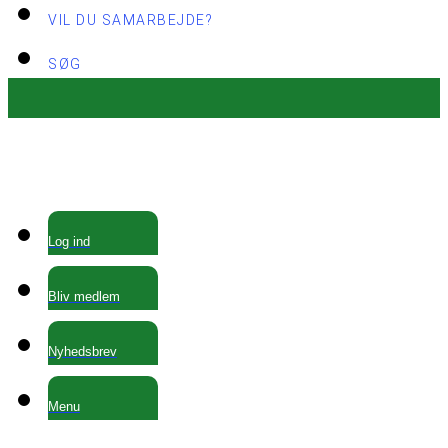
VIL DU SAMARBEJDE?
SØG
Log ind
Bliv medlem
Nyhedsbrev
Menu