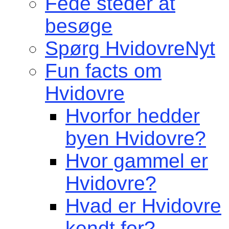
Fede steder at
besøge
Spørg HvidovreNyt
Fun facts om
Hvidovre
Hvorfor hedder
byen Hvidovre?
Hvor gammel er
Hvidovre?
Hvad er Hvidovre
kendt for?