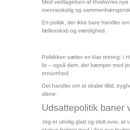
Med vedtagelsen af Hvidovres ny
menneskelig og sammenhængende
En politik, der ikke bare handler 
fællesskab og værdighed.
Politikken sætter en klar retning: I 
liv – også dem, der kæmper med ps
ensomhed.
Det handler om at skabe tillid, tryg
alene.
Udsattepolitik baner 
Jeg er utrolig glad og stolt over, at
skæve boliger med i den nye budget