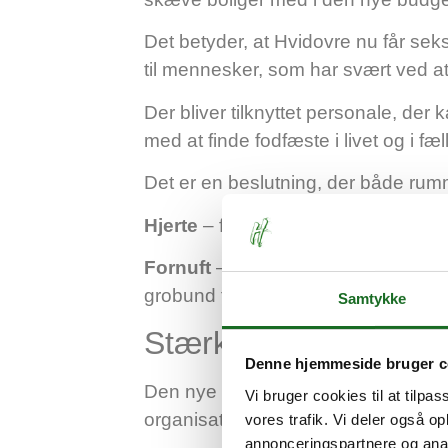
Det betyder, at Hvidovre nu får sek
til mennesker, som har svært ved at
Der bliver tilknyttet personale, de
med at finde fodfæste i livet og i fæ
Det er en beslutning, der både rumm
Hjerte
– fordi vi tager ansvar for n
Fornuft
– fordi erfaringen viser, at
grobund for udvikling og mindsker b
Samtykke
Stærkt netværk står b
Denne hjemmeside bruger c
Den nye udsattepolitik er blevet til
Vi bruger cookies til at tilpas
organisationer, foreninger og fagfol
vores trafik. Vi deler også 
annonceringspartnere og anal