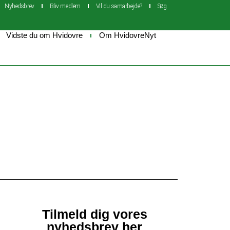
Nyhedsbrev
Bliv medlem
Vil du samarbejde?
Søg
Vidste du om Hvidovre
Om HvidovreNyt
Tilmeld dig vores
nyhedsbrev her