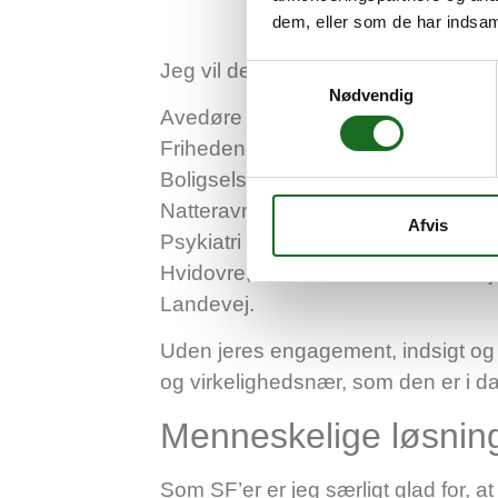
dem, eller som de har indsaml
Jeg vil derfor gerne rette en stor tak t
Samtykkevalg
Nødvendig
Avedøre Kirke, Avedøre Boligselska
Friheden, Frivilligcenter Hvidovre
Boligselskab, Integrationsrådet i 
Natteravnene i Hvidovre, Politiet
Afvis
Psykiatri – PSPK-koordinatoren, Rø
Hvidovre, SSP Hvidovre, Svendebj
Landevej.
Uden jeres engagement, indsigt og k
og virkelighedsnær, som den er i d
Menneskelige løsning
Som SF’er er jeg særligt glad for, a