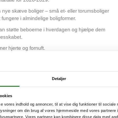
s nye skæve boliger – små et- eller torumsboliger
 fungere i almindelige boligformer.
r kan støtte beboerne i hverdagen og hjælpe dem
llesskabet.
er hjerte og fornuft.
ogle af dem, der har det sværest.
 stabile boligforhold og trygge rammer skaber
ehovet for dyre specialforanstaltninger.
Detaljer
ag ny udsattepolitik
ookies
 i samarbejde med et stærkt lokalt netværk af
se vores indhold og annoncer, til at vise dig funktioner til sociale
k, der hver dag gør en forskel for udsatte borgere.
oplysninger om din brug af vores hjemmeside med vores partnere i
ysepartnere. Vores partnere kan kombinere disse data med andr