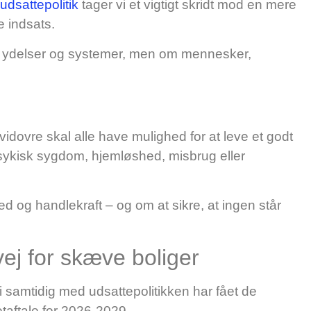
e
udsattepolitik
tager vi et vigtigt skridt mod en mere
 indsats.
om ydelser og systemer, men om mennesker,
Hvidovre skal alle have mulighed for at leve et godt
ykisk sygdom, hjemløshed, misbrug eller
hed og handlekraft – og om at sikre, at ingen står
vej for skæve boliger
 vi samtidig med udsattepolitikken har fået de
aftale for 2026-2029.