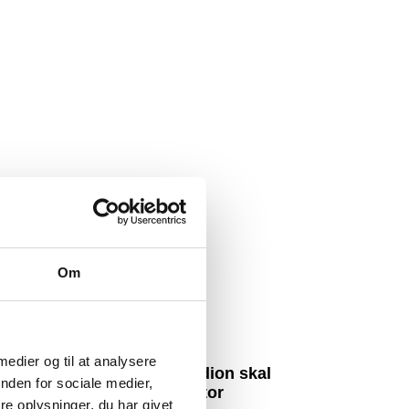
Om
 medier og til at analysere
Ny plan: Hvidovre Stadion skal
nden for sociale medier,
sælges til privat investor
e oplysninger, du har givet
6. august 2026