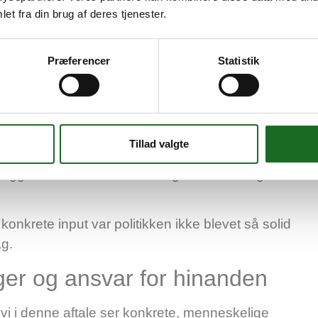
et fra din brug af deres tjenester.
il:
Præferencer
Statistik
b, Boligforeningen Hvidovre bo, Boligselskabet
, Headspace Hvidovre, Hvidovre Almennyttige
Hvidovre Kommune, Lejerbo, Hvidovre,
 – PSPK-koordinatoren, Region Hovedstadens
Tillad valgte
de Kors Herberg for Kvinder, Seniorrådet i
erggård, We Shelter / Herberg Gammel Køge
onkrete input var politikken ikke blevet så solid
ag.
er og ansvar for hinanden
t vi i denne aftale ser konkrete, menneskelige