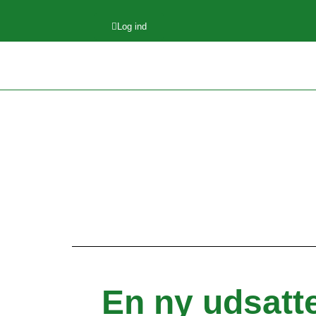
Log ind
En ny udsatt