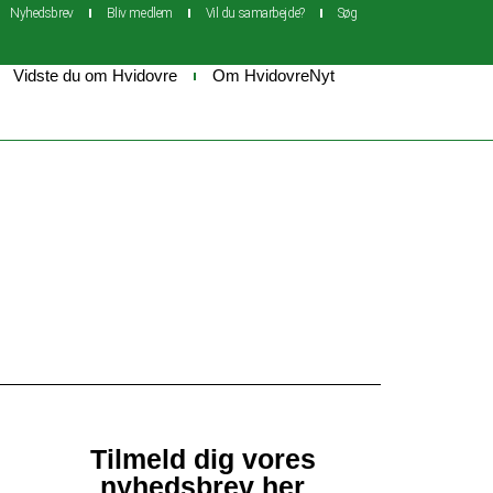
Nyhedsbrev
Bliv medlem
Vil du samarbejde?
Søg
Vidste du om Hvidovre
Om HvidovreNyt
Tilmeld dig vores
nyhedsbrev her