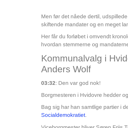
Men før det nåede dertil, udspilled
skiftende mandater og en meget lan
Her får du forløbet i omvendt krono
hvordan stemmerne og mandaterne e
Kommunalvalg i Hvido
Anders Wolf
03:32
: Den var god nok!
Borgmesteren i Hvidovre hedder og
Bag sig har han samtlige partier i
Socialdemokratiet
.
Viceborgmester bliver Søren Friis 