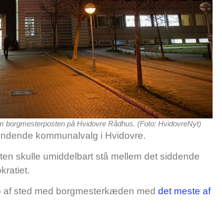
p om borgmesterposten på Hvidovre Rådhus. (Foto: HvidovreNyt)
spændende kommunalvalg i Hvidovre.
n skulle umiddelbart stå mellem det siddende
ratiet.
F løb af sted med borgmesterkæden med
det meste af