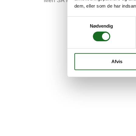
Men SÅ knækkede kurven. 64,3% h
dem, eller som de har indsaml
Samtykkevalg
Nødvendig
Afvis