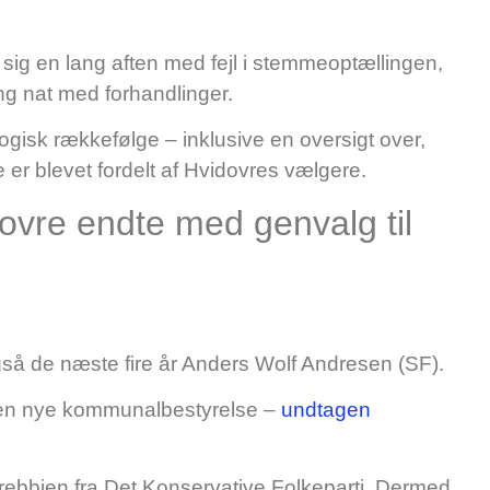
e sig en lang aften med fejl i stemmeoptællingen,
g nat med forhandlinger.
logisk rækkefølge – inklusive en oversigt over,
r blevet fordelt af Hvidovres vælgere.
vre endte med genvalg til
så de næste fire år Anders Wolf Andresen (SF).
 den nye kommunalbestyrelse –
undtagen
Trebbien fra Det Konservative Folkeparti. Dermed