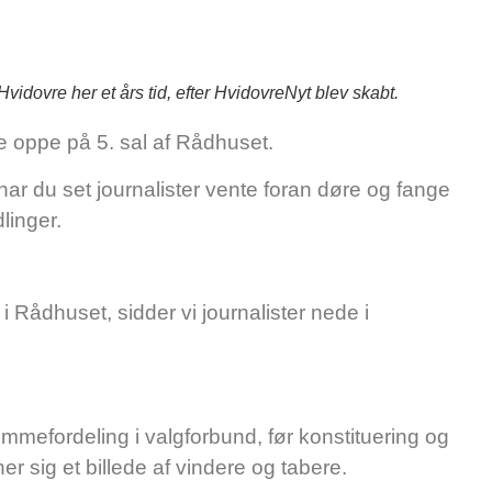
Hvidovre her et års tid, efter HvidovreNyt blev skabt.
ne oppe på 5. sal af Rådhuset.
har du set journalister vente foran døre og fange
dlinger.
 Rådhuset, sidder vi journalister nede i
temmefordeling i valgforbund, før konstituering og
er sig et billede af vindere og tabere.