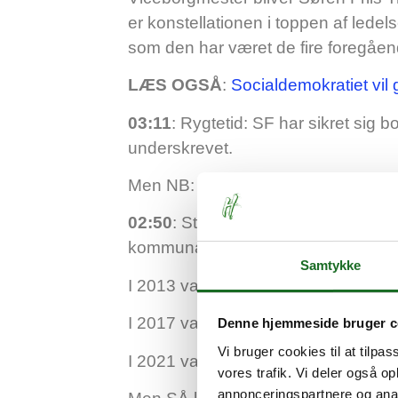
er konstellationen i toppen af led
som den har været de fire foregåen
LÆS OGSÅ
:
Socialdemokratiet vil
03:11
: Rygtetid: SF har sikret sig 
underskrevet.
Men NB: Rygter.
02:50
: Stadig intet nyt. Men så kan
kommunalvalget.
Samtykke
I 2013 var den 68,6%.
I 2017 var den 65,9%.
Denne hjemmeside bruger c
Vi bruger cookies til at tilpas
I 2021 var den 60,8.
vores trafik. Vi deler også 
annonceringspartnere og anal