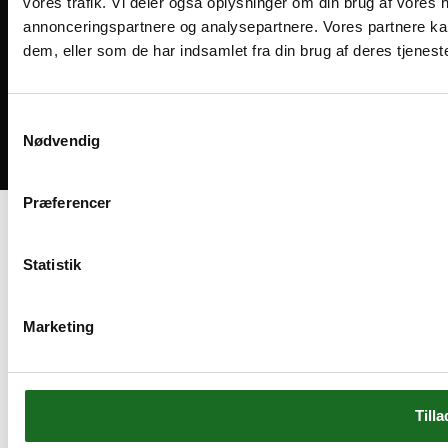
vores trafik. Vi deler også oplysninger om din brug af vores
annonceringspartnere og analysepartnere. Vores partnere ka
dem, eller som de har indsamlet fra din brug af deres tjeneste
Medlemsvilkår
Handelsbetingelser
Cookies og privatliv
Samtykkevalg
Nødvendig
Bliv medlem
Præferencer
Statistik
Marketing
Tilla