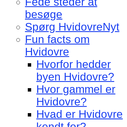
Fede steder at
besøge
Spørg HvidovreNyt
Fun facts om
Hvidovre
Hvorfor hedder
byen Hvidovre?
Hvor gammel er
Hvidovre?
Hvad er Hvidovre
kendt for?