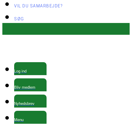
VIL DU SAMARBEJDE?
SØG
Log ind
Bliv medlem
Nyhedsbrev
Menu