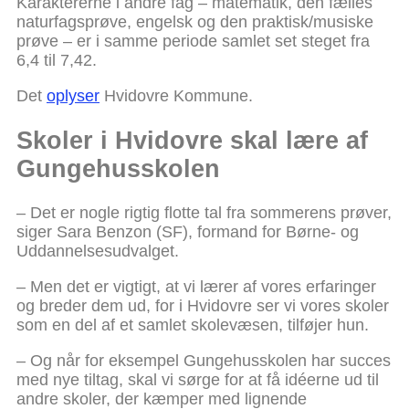
Karaktererne i andre fag – matematik, den fælles
naturfagsprøve, engelsk og den praktisk/musiske
prøve – er i samme periode samlet set steget fra
6,4 til 7,42.
Det
oplyser
Hvidovre Kommune.
Skoler i Hvidovre skal lære af
Gungehusskolen
– Det er nogle rigtig flotte tal fra sommerens prøver,
siger Sara Benzon (SF), formand for Børne- og
Uddannelsesudvalget.
– Men det er vigtigt, at vi lærer af vores erfaringer
og breder dem ud, for i Hvidovre ser vi vores skoler
som en del af et samlet skolevæsen, tilføjer hun.
– Og når for eksempel Gungehusskolen har succes
med nye tiltag, skal vi sørge for at få idéerne ud til
andre skoler, der kæmper med lignende