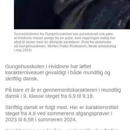
Succeshistorien fra Gungehusskolen kan paradoksalt nok gøre,
at Hvidovre misser penge fra en pulje, som regeringen netop har
afsat til skoler med de dårligste karakterer. (Foto fra skoleleder
på Gungehusskolen, Morten Pejter Roitmanns, første arbejdsdag
i maj 2024)
Gungehusskolen i Hvidovre har løftet
karakterniveauet gevaldigt i både mundtlig og
skriftlig dansk.
På bare et år er gennemsnitskarakteren i mundtlig
dansk i 9. klasse steget fra 6,9 til 9,18.
Skriftlig dansk er fulgt med. Her er karaktersnittet
steget fra 4,9 ved sommerens afgangsprøver i
2023 til 6,58 i sommeren 2024.