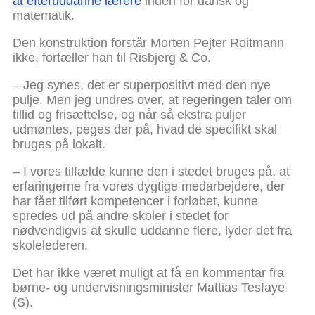
at efteruddanne lærere
inden for dansk og
matematik.
Den konstruktion forstår Morten Pejter Roitmann
ikke, fortæller han til Risbjerg & Co.
– Jeg synes, det er superpositivt med den nye
pulje. Men jeg undres over, at regeringen taler om
tillid og frisættelse, og når så ekstra puljer
udmøntes, peges der på, hvad de specifikt skal
bruges på lokalt.
– I vores tilfælde kunne den i stedet bruges på, at
erfaringerne fra vores dygtige medarbejdere, der
har fået tilført kompetencer i forløbet, kunne
spredes ud på andre skoler i stedet for
nødvendigvis at skulle uddanne flere, lyder det fra
skolelederen.
Det har ikke været muligt at få en kommentar fra
børne- og undervisningsminister Mattias Tesfaye
(S).