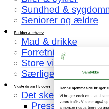
Sundhed & sygdom
Seniorer og ældre
Butikker & erhverv
Mad & drikke
Forretninger, du bru
Store virksomheder
Særlige venner af H
Samtykke
Vidste du om Hvidovre
Denne hjemmeside bruger c
Det sker i Hvidovre
Vi bruger cookies til at tilpas
vores trafik. Vi deler også 
Pressemeddelelse
annonceringspartnere og anal