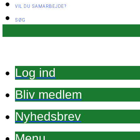
VIL DU SAMARBEJDE?
SØG
Log ind
Bliv medlem
Nyhedsbrev
Menu