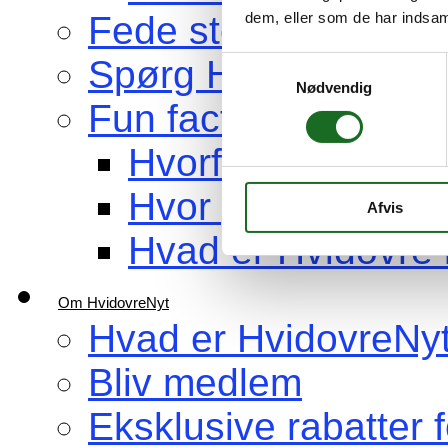
dem, eller som de har indsaml
Fede steder at bes
Spørg HvidovreNyt
Samtykkevalg
Nødvendig
Fun facts om Hvidov
Hvorfor hedder b
Hvor gammel er H
Afvis
Hvad er Hvidovre 
Om HvidovreNyt
Hvad er HvidovreNy
Bliv medlem
Eksklusive rabatter