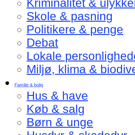
Kriminalitet & ulykke
Skole & pasning
Politikere & penge
Debat
Lokale personlighed
Miljø, klima & biodive
Familie & bolig
Hus & have
Køb & salg
Børn & unge