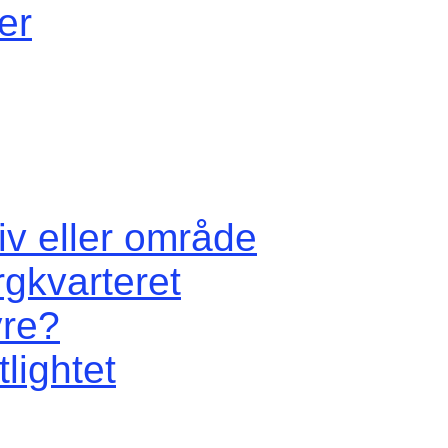
er
iv eller område
rgkvarteret
vre?
lightet