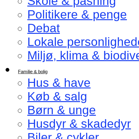
Skole & pasning
Politikere & penge
Debat
Lokale personlighed
Miljø, klima & biodive
Familie & bolig
Hus & have
Køb & salg
Børn & unge
Husdyr & skadedyr
Biler & cykler