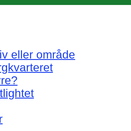
iv eller område
rgkvarteret
vre?
lightet
r