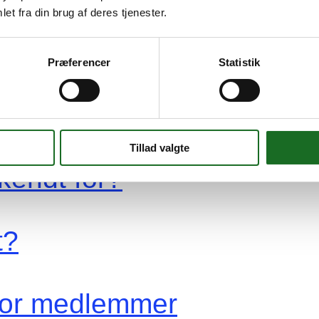
et fra din brug af deres tjenester.
øge
Præferencer
Statistik
re
yen Hvidovre?
vidovre?
Tillad valgte
kendt for?
t?
 for medlemmer