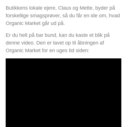
Butikkens lokale ejere, Claus og Mette, byder på
forskellige smagsprøver, så du får en ide om, hvad
Organic Market går ud på.
Er du helt på bar bund, kan du kaste et blik på
denne video. Den er lavet op til åbningen af
Organic Market for en uges tid siden: