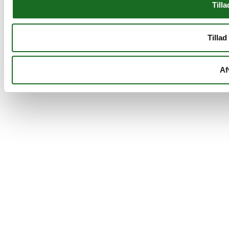
Tilla
Tillad
Af