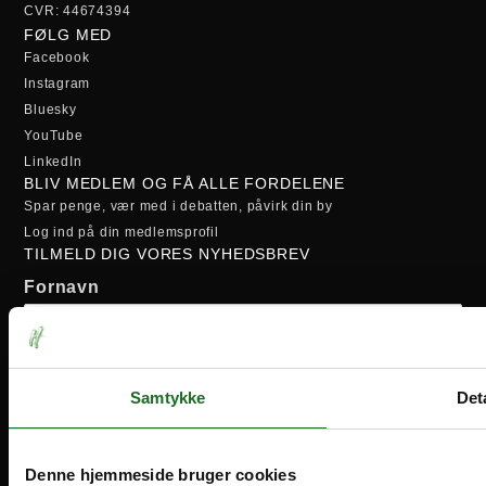
CVR: 44674394
FØLG MED
Facebook
Instagram
Bluesky
YouTube
LinkedIn
BLIV MEDLEM OG FÅ ALLE FORDELENE
Spar penge, vær med i debatten, påvirk din by
Log ind på din medlemsprofil
TILMELD DIG VORES NYHEDSBREV
Fornavn
Efternavn
Samtykke
Deta
Email-adresse:
Denne hjemmeside bruger cookies