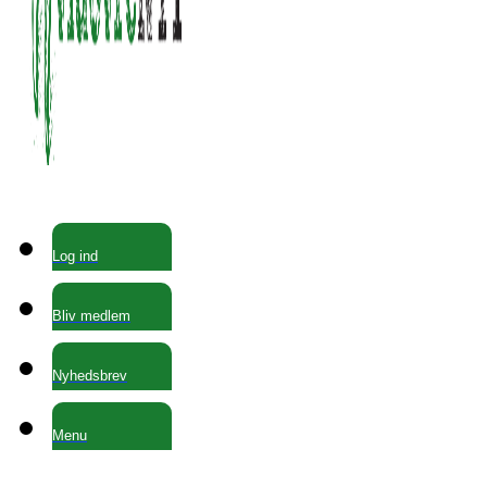
Log ind
Bliv medlem
Nyhedsbrev
Menu