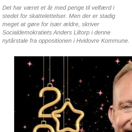
Det har været et år med penge til velfærd i
stedet for skattelettelser. Men der er stadig
meget at gøre for især ældre, skriver
Socialdemokratiets Anders Liltorp i denne
nytårstale fra oppositionen i Hvidovre Kommune.