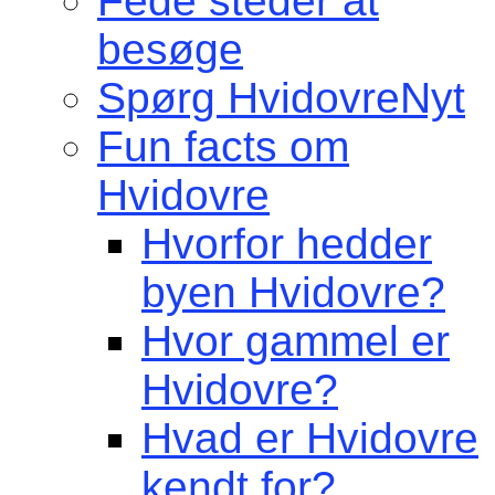
Fede steder at
besøge
Spørg HvidovreNyt
Fun facts om
Hvidovre
Hvorfor hedder
byen Hvidovre?
Hvor gammel er
Hvidovre?
Hvad er Hvidovre
kendt for?