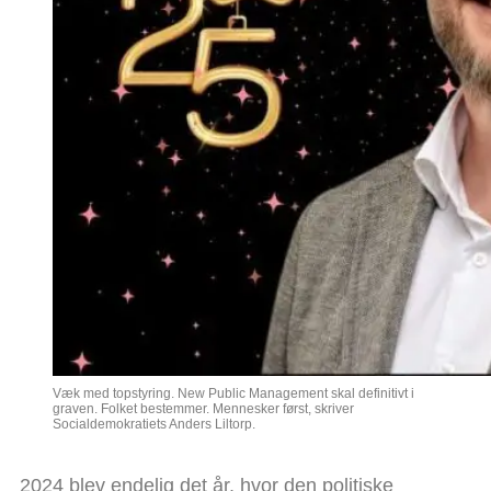
Væk med topstyring. New Public Management skal definitivt i
graven. Folket bestemmer. Mennesker først, skriver
Socialdemokratiets Anders Liltorp.
2024 blev endelig det år, hvor den politiske