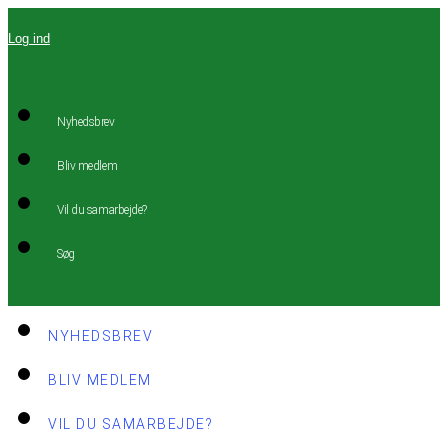
Videre
Log ind
til
indhold
Nyhedsbrev
Bliv medlem
Vil du samarbejde?
Søg
NYHEDSBREV
BLIV MEDLEM
VIL DU SAMARBEJDE?