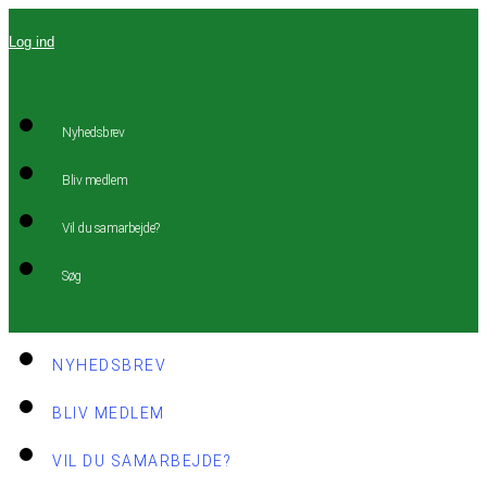
Videre
Log ind
til
indhold
Nyhedsbrev
Bliv medlem
Vil du samarbejde?
Søg
NYHEDSBREV
BLIV MEDLEM
VIL DU SAMARBEJDE?