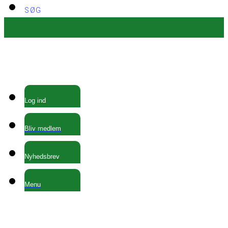
SØG
Log ind
Bliv medlem
Nyhedsbrev
Menu