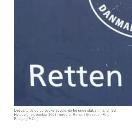
Det var grov og uprovokeret vold, da tre unge stak en mand ned i
Hvidovre i november 2023, vurderer Retten i Glostrup. (Foto:
Risbjerg & Co.)