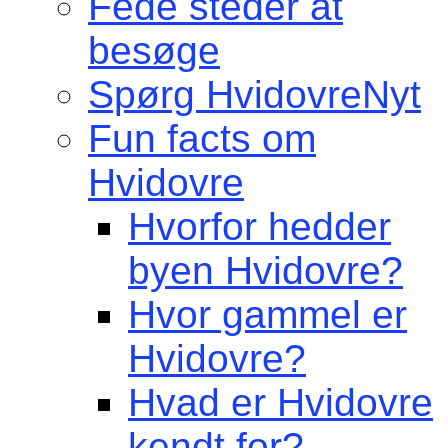
Fede steder at
besøge
Spørg HvidovreNyt
Fun facts om
Hvidovre
Hvorfor hedder
byen Hvidovre?
Hvor gammel er
Hvidovre?
Hvad er Hvidovre
kendt for?