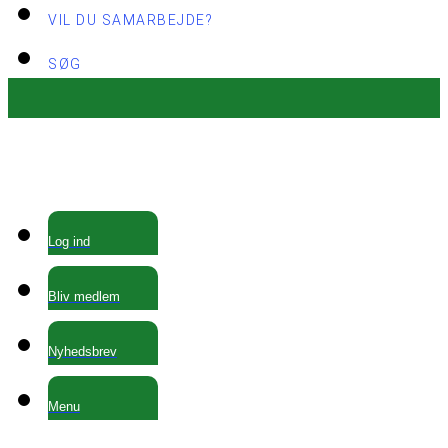
VIL DU SAMARBEJDE?
SØG
Log ind
Bliv medlem
Nyhedsbrev
Menu