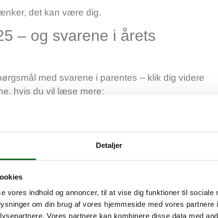
 tænker, det kan være dig.
5 – og svarene i årets
pørgsmål med svarene i parentes – klik dig videre
ne, hvis du vil læse mere:
gaen i fodbold (
nej
)
 efter kommunalvalget i november (
ja
)
er med mindst 1,5 års fængsel (
ja
)
Detaljer
dovre (
nej
)
ovre Strand (nej)
ookies
ger i mindst 3. sals højde (
nej
)
se vores indhold og annoncer, til at vise dig funktioner til sociale
lturhus Risbjerggaard) (nej)
oplysninger om din brug af vores hjemmeside med vores partnere i
mflod (nej)
ysepartnere. Vores partnere kan kombinere disse data med andr