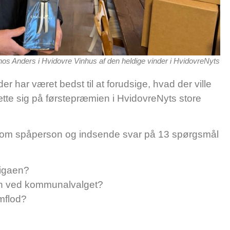
s Anders i Hvidovre Vinhus af den heldige vinder i HvidovreNyts
 der har været bedst til at forudsige, hvad der ville
tte sig på førstepræmien i HvidovreNyts store
 som spåperson og indsende svar på 13 spørgsmål
ligaen?
n ved kommunalvalget?
rmflod?