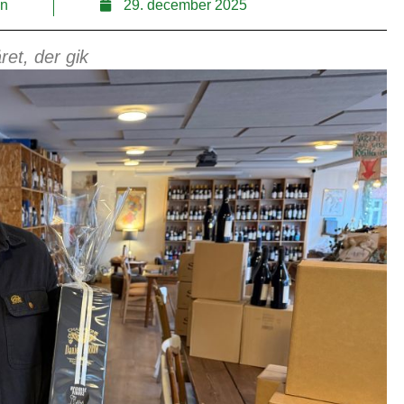
nn
29. december 2025
et, der gik