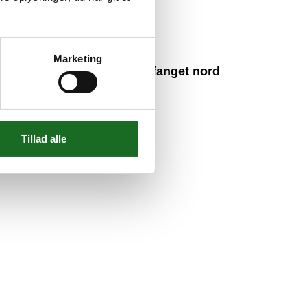
Marketing
Hvidovre Nærradio opfanget nord
for Polarcirklen
6. august 2026
Tillad alle