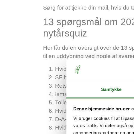
Sørg for at tjekke din mail, hvis du
13 spørgsmål om 202
nytårsquiz
Her får du en oversigt over de 13 s
til en uddybning ved nogle af svare
Hvidovre IF rykker op i Superli
SF beholder borgmesterposten
Retssag efter cykelulykke end
Samtykke
Ismageriet åbner en butik i Hvi
Toiletter bliver sat op ved Hvid
Denne hjemmeside bruger c
Hvidovre C får lov at bygge boli
Vi bruger cookies til at tilpas
D-A-D giver koncert i RIGA (Ku
vores trafik. Vi deler også 
Hvidovre bliver ramt af en stor
annonceringspartnere og anal