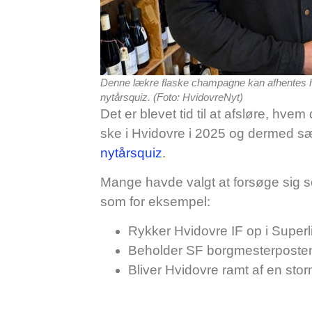
Denne lækre flaske champagne kan afhentes ho
nytårsquiz. (Foto: HvidovreNyt)
Det er blevet tid til at afsløre, hvem
ske i Hvidovre i 2025 og dermed sæ
nytårsquiz
.
Mange havde valgt at forsøge sig
som for eksempel:
Rykker Hvidovre IF op i Super
Beholder SF borgmesterposte
Bliver Hvidovre ramt af en sto