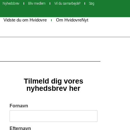
Nyhedsbrev
Bliv medlem
Vil du samarbejde?
Søg
Vidste du om Hvidovre
Om HvidovreNyt
Tilmeld dig vores
nyhedsbrev her
Fornavn
Efternavn