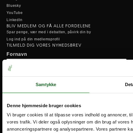
Bluesky
YouTube
LinkedIn
BLIV MEDLEM OG FÅ ALLE FORDELENE
Spar penge, vær med i debatten, påvirk din by
Log ind på din medlemsprofil
TILMELD DIG VORES NYHEDSBREV
Fornavn
Efternavn
Samtykke
Deta
Email-adresse:
Denne hjemmeside bruger cookies
Vi bruger cookies til at tilpasse vores indhold og annoncer, til 
vores trafik. Vi deler også oplysninger om din brug af vores
annonceringspartnere og analysepartnere. Vores partnere ka