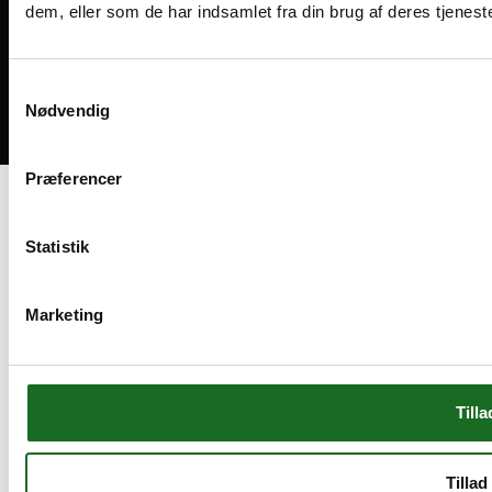
dem, eller som de har indsamlet fra din brug af deres tjeneste
Medlemsvilkår
Handelsbetingelser
Cookies og privatliv
Samtykkevalg
Nødvendig
Bliv medlem
Præferencer
Statistik
Marketing
Tilla
Tillad