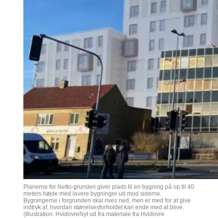
Planerne for Netto-grunden giver plads til en bygning på op til 40
meters højde med lavere bygninger ud mod siderne.
Bygningerne i forgrunden skal rives ned, men er med for at give
indtryk af, hvordan størrelsesforholdet kan ende med at blive.
(Illustration: HvidovreNyt ud fra materiale fra Hvidovre