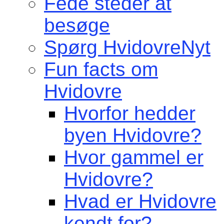
Fede steder at
besøge
Spørg HvidovreNyt
Fun facts om
Hvidovre
Hvorfor hedder
byen Hvidovre?
Hvor gammel er
Hvidovre?
Hvad er Hvidovre
kendt for?