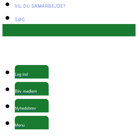
VIL DU SAMARBEJDE?
SØG
Log ind
Bliv medlem
Nyhedsbrev
Menu