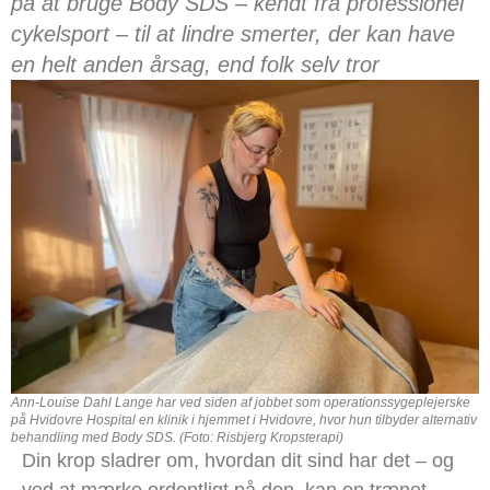
på at bruge Body SDS – kendt fra professionel
cykelsport – til at lindre smerter, der kan have
en helt anden årsag, end folk selv tror
Ann-Louise Dahl Lange har ved siden af jobbet som operationssygeplejerske
på Hvidovre Hospital en klinik i hjemmet i Hvidovre, hvor hun tilbyder alternativ
behandling med Body SDS. (Foto: Risbjerg Kropsterapi)
Din krop sladrer om, hvordan dit sind har det – og
ved at mærke ordentligt på den, kan en trænet