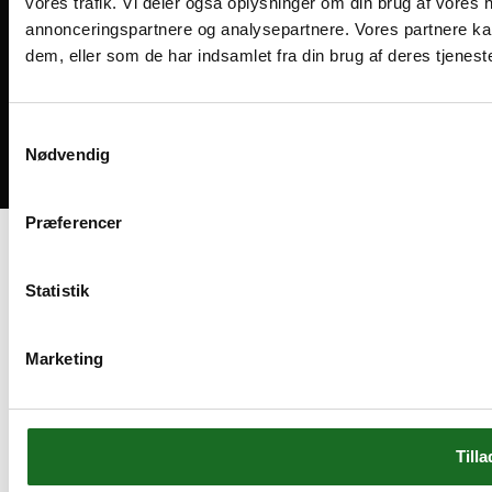
vores trafik. Vi deler også oplysninger om din brug af vores
annonceringspartnere og analysepartnere. Vores partnere ka
dem, eller som de har indsamlet fra din brug af deres tjeneste
Medlemsvilkår
Handelsbetingelser
Cookies og privatliv
Samtykkevalg
Nødvendig
Bliv medlem
Præferencer
Statistik
Marketing
Tilla