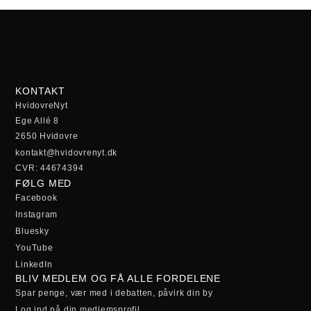
KONTAKT
HvidovreNyt
Ege Allé 8
2650 Hvidovre
kontakt@hvidovrenyt.dk
CVR: 44674394
FØLG MED
Facebook
Instagram
Bluesky
YouTube
LinkedIn
BLIV MEDLEM OG FÅ ALLE FORDELENE
Spar penge, vær med i debatten, påvirk din by
Log ind på din medlemsprofil