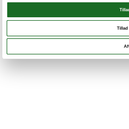
Tilla
Tillad
Af