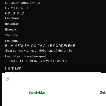
kontakt@hvidovrenyt.dk
CVR: 44674394
FØLG MED
Facebook
Instagram
Bluesky
YouTube
LinkedIn
BLIV MEDLEM OG FÅ ALLE FORDELENE
Spar penge, vær med i debatten, påvirk din by
Log ind på din medlemsprofil
TILMELD DIG VORES NYHEDSBREV
Fornavn
Efternavn
Samtykke
Deta
Email-adresse: