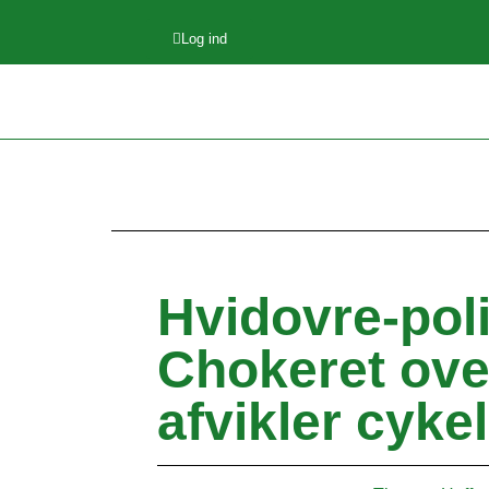
Log ind
Hvidovre-polit
Chokeret ov
afvikler cyke