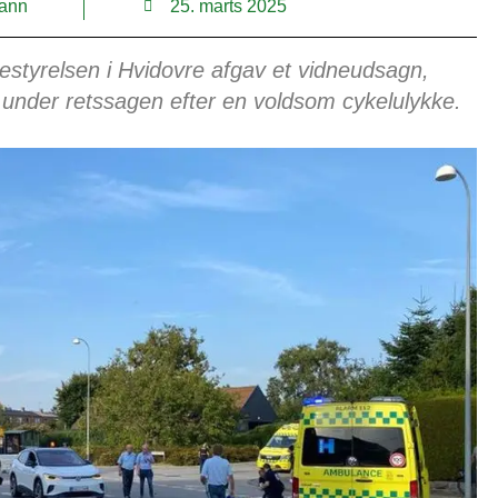
ann
25. marts 2025
styrelsen i Hvidovre afgav et vidneudsagn,
 under retssagen efter en voldsom cykelulykke.