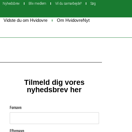
Nyhedsbrev
Bliv medlem
Vil du samarbejde?
Søg
Vidste du om Hvidovre
Om HvidovreNyt
Tilmeld dig vores
nyhedsbrev her
Fornavn
Efternavn