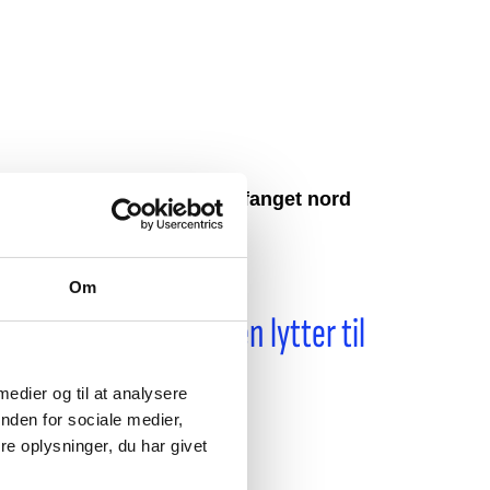
Hvidovre Nærradio opfanget nord
for Polarcirklen
6. august 2026
Om
 medier og til at analysere
nden for sociale medier,
e oplysninger, du har givet