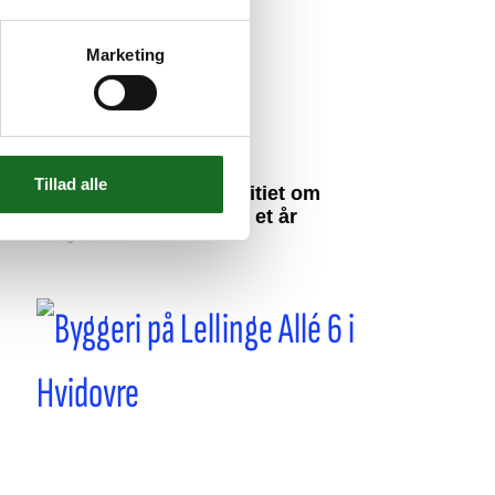
Marketing
Tillad alle
190 anmeldelser til politiet om
nabostøj i Hvidovre på et år
4. august 2026