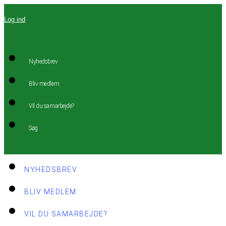
Videre
Log ind
til
indhold
Nyhedsbrev
Bliv medlem
Vil du samarbejde?
Søg
NYHEDSBREV
BLIV MEDLEM
VIL DU SAMARBEJDE?