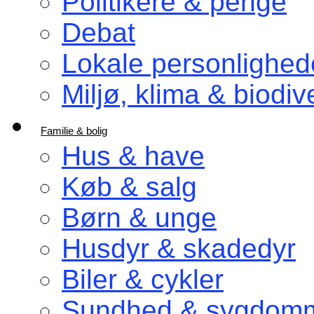
Politikere & penge
Debat
Lokale personlighed
Miljø, klima & biodive
Familie & bolig
Hus & have
Køb & salg
Børn & unge
Husdyr & skadedyr
Biler & cykler
Sundhed & sygdom