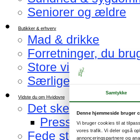
Seniorer og ældre
Butikker & erhverv
Mad & drikke
Forretninger, du bru
Store virksomheder
Særlige venner af H
Samtykke
Vidste du om Hvidovre
Det sker i Hvidovre
Denne hjemmeside bruger c
Pressemeddelelse
Vi bruger cookies til at tilpas
vores trafik. Vi deler også 
Fede steder at bes
annonceringspartnere og anal