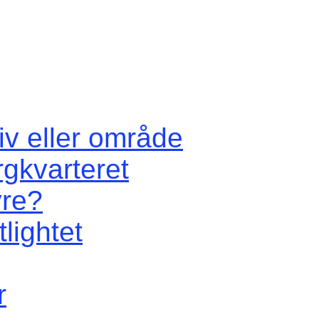
iv eller område
rgkvarteret
vre?
lightet
r