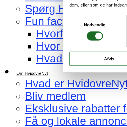
dem, eller som de har indsaml
Spørg HvidovreNyt
Fun facts om Hvidov
Samtykkevalg
Nødvendig
Hvorfor hedder b
Hvor gammel er H
Hvad er Hvidovre 
Afvis
Om HvidovreNyt
Hvad er HvidovreNy
Bliv medlem
Eksklusive rabatter
Få og lokale annonc