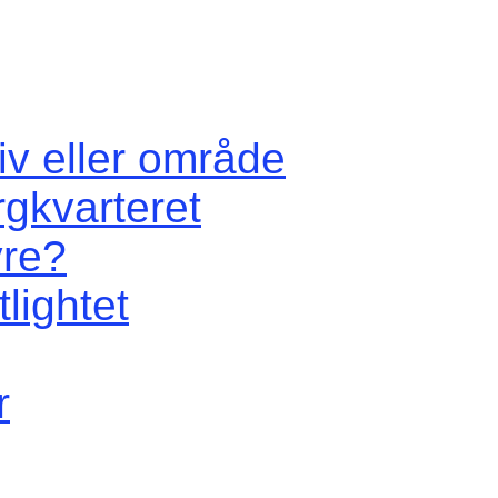
iv eller område
rgkvarteret
vre?
lightet
r