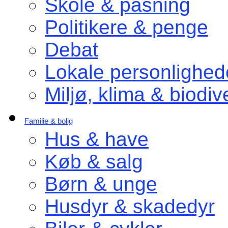
Skole & pasning
Politikere & penge
Debat
Lokale personlighed
Miljø, klima & biodive
Familie & bolig
Hus & have
Køb & salg
Børn & unge
Husdyr & skadedyr