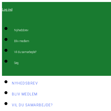
Videre
Log ind
til
indhold
Nyhedsbrev
Bliv medlem
Vil du samarbejde?
Søg
NYHEDSBREV
BLIV MEDLEM
VIL DU SAMARBEJDE?