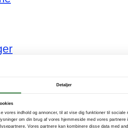
ger
vidovreNyt
Detaljer
ookies
r
se vores indhold og annoncer, til at vise dig funktioner til sociale
oplysninger om din brug af vores hjemmeside med vores partnere i
øge
ysepartnere. Vores partnere kan kombinere disse data med andr