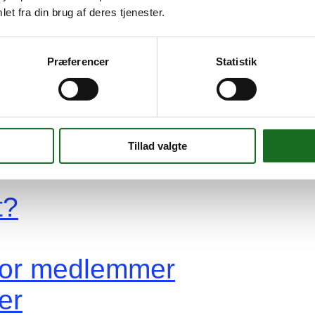
et fra din brug af deres tjenester.
re
Præferencer
Statistik
yen Hvidovre?
vidovre?
kendt for?
Tillad valgte
t?
 for medlemmer
er