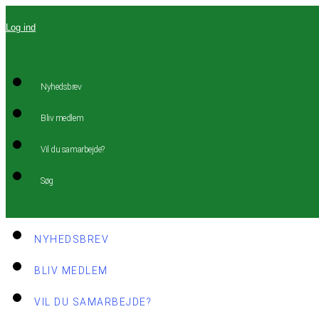
Videre
Log ind
til
indhold
Nyhedsbrev
Bliv medlem
Vil du samarbejde?
Søg
NYHEDSBREV
BLIV MEDLEM
VIL DU SAMARBEJDE?