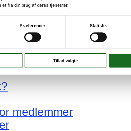
et fra din brug af deres tjenester.
re
Præferencer
Statistik
yen Hvidovre?
vidovre?
kendt for?
Tillad valgte
t?
 for medlemmer
er