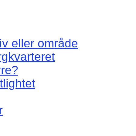
iv eller område
rgkvarteret
vre?
lightet
r