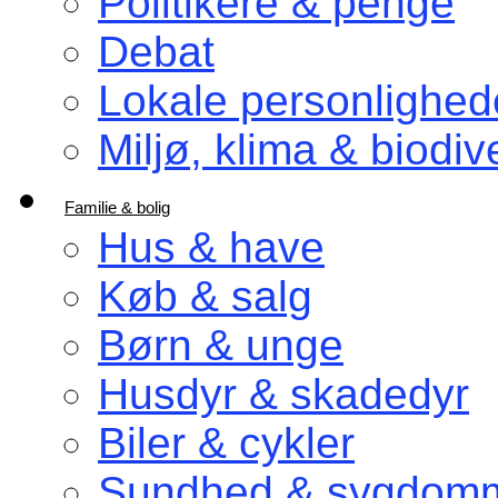
Politikere & penge
Debat
Lokale personlighed
Miljø, klima & biodive
Familie & bolig
Hus & have
Køb & salg
Børn & unge
Husdyr & skadedyr
Biler & cykler
Sundhed & sygdom