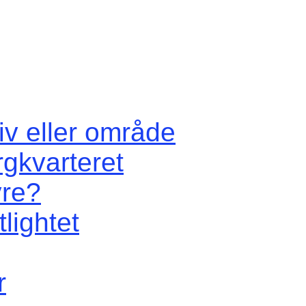
iv eller område
rgkvarteret
vre?
lightet
r