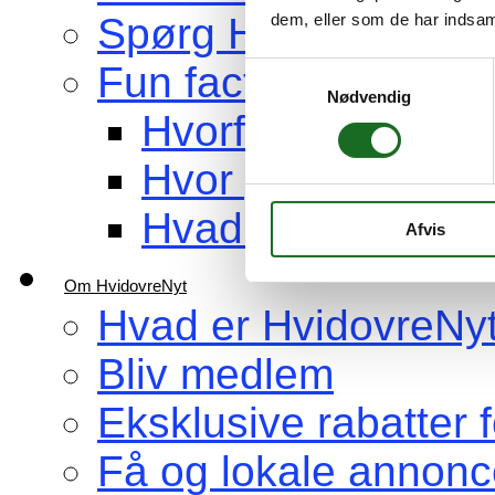
dem, eller som de har indsaml
Spørg HvidovreNyt
Fun facts om Hvidov
Samtykkevalg
Nødvendig
Hvorfor hedder b
Hvor gammel er H
Hvad er Hvidovre 
Afvis
Om HvidovreNyt
Hvad er HvidovreNy
Bliv medlem
Eksklusive rabatter
Få og lokale annonc