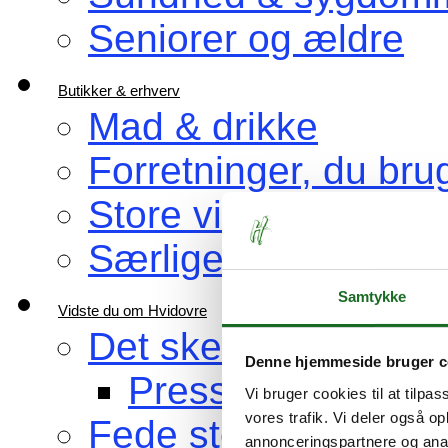
Seniorer og ældre
Butikker & erhverv
Mad & drikke
Forretninger, du bru
Store virksomheder
Særlige venner af H
Samtykke
Vidste du om Hvidovre
Det sker i Hvidovre
Denne hjemmeside bruger c
Pressemeddelelse
Vi bruger cookies til at tilpas
vores trafik. Vi deler også 
Fede steder at bes
annonceringspartnere og anal