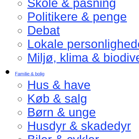
Skole & pasning
Politikere & penge
Debat
Lokale personlighed
Miljø, klima & biodive
Familie & bolig
Hus & have
Køb & salg
Børn & unge
Husdyr & skadedyr