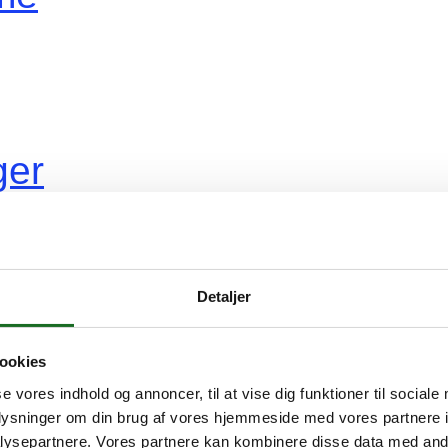
ger
vidovreNyt
Detaljer
ookies
r
se vores indhold og annoncer, til at vise dig funktioner til sociale
oplysninger om din brug af vores hjemmeside med vores partnere i
øge
ysepartnere. Vores partnere kan kombinere disse data med andr