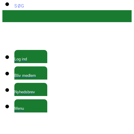
SØG
Log ind
Bliv medlem
Nyhedsbrev
Menu