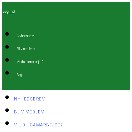
Videre
Log ind
til
indhold
Nyhedsbrev
Bliv medlem
Vil du samarbejde?
Søg
NYHEDSBREV
BLIV MEDLEM
VIL DU SAMARBEJDE?