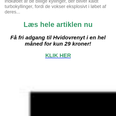
indkøbet af de billige kyllinger, der bliver kaldt
turbokyllinger, fordi de vokser eksplosivt i løbet af
deres...
Læs hele artiklen nu
Få fri adgang til Hvidovrenyt i en hel
måned for kun 29 kroner!
KLIK HER