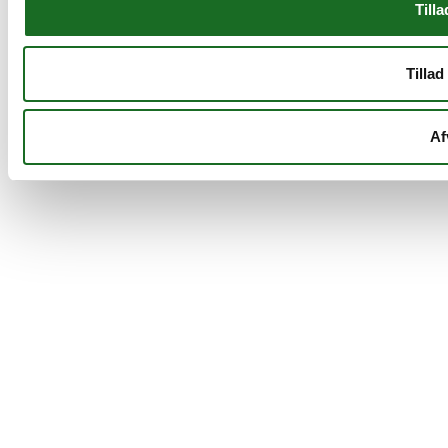
Tilla
Tillad
Af