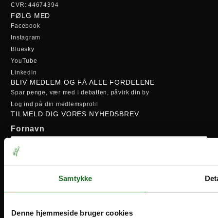
CVR: 44674394
FØLG MED
Facebook
Instagram
Bluesky
YouTube
LinkedIn
BLIV MEDLEM OG FÅ ALLE FORDELENE
Spar penge, vær med i debatten, påvirk din by
Log ind på din medlemsprofil
TILMELD DIG VORES NYHEDSBREV
Fornavn
Efternavn
Samtykke
Deta
Email-adresse:
Denne hjemmeside bruger cookies