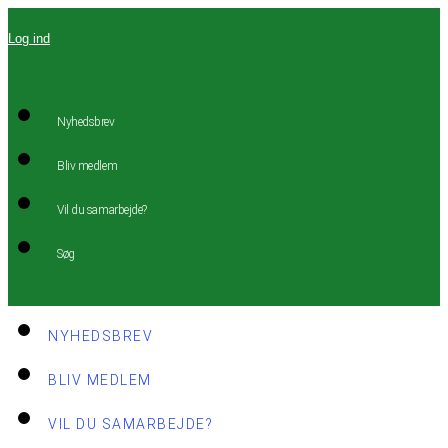
Videre
Log ind
til
indhold
Nyhedsbrev
Bliv medlem
Vil du samarbejde?
Søg
NYHEDSBREV
BLIV MEDLEM
VIL DU SAMARBEJDE?