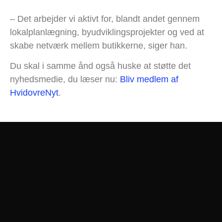
– Det arbejder vi aktivt for, blandt andet gennem
lokalplanlægning, byudviklingsprojekter og ved at
skabe netværk mellem butikkerne, siger han.
Du skal i samme ånd også huske at støtte det
nyhedsmedie, du læser nu:
Bliv medlem af
HvidovreNyt
.