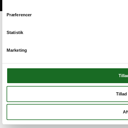
Bliv medlem
Præferencer
Statistik
Marketing
Tilla
Tillad
Af