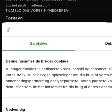
Log ind på din medlemsprofil
TILMELD DIG VORES NYHEDSBREV
Fornavn
Efternavn
Samtykke
Deta
Email-adresse:
Denne hjemmeside bruger cookies
Vi bruger cookies til at tilpasse vores indhold og annoncer, til 
vores trafik. Vi deler også oplysninger om din brug af vores
annonceringspartnere og analysepartnere. Vores partnere ka
dem, eller som de har indsamlet fra din brug af deres tjeneste
Medlemsvilkår
Handelsbetingelser
Cookies og privatliv
Samtykkevalg
Nødvendig