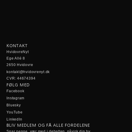
KONTAKT
HvidovreNyt
Ege Allé 8
2650 Hvidovre
kontakt@hvidovrenyt.dk
CVR: 44674394
FØLG MED
Facebook
Instagram
Bluesky
YouTube
LinkedIn
BLIV MEDLEM OG FÅ ALLE FORDELENE
Spar penge, vær med i debatten, påvirk din by