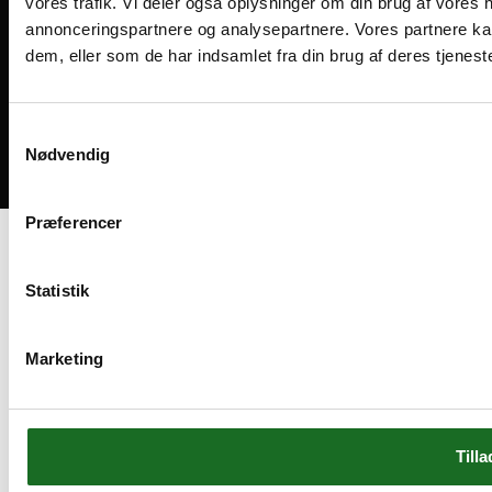
vores trafik. Vi deler også oplysninger om din brug af vores
annonceringspartnere og analysepartnere. Vores partnere ka
dem, eller som de har indsamlet fra din brug af deres tjeneste
Medlemsvilkår
Handelsbetingelser
Cookies og privatliv
Samtykkevalg
Nødvendig
Bliv medlem
Præferencer
Statistik
Marketing
Tilla