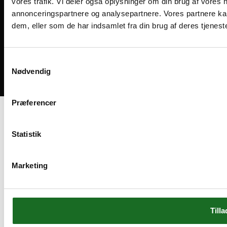
vores trafik. Vi deler også oplysninger om din brug af vores
annonceringspartnere og analysepartnere. Vores partnere ka
dem, eller som de har indsamlet fra din brug af deres tjeneste
Medlemsvilkår
Handelsbetingelser
Cookies og privatliv
Samtykkevalg
Nødvendig
Bliv medlem
Præferencer
Statistik
Marketing
Tilla