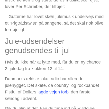
lover Per Schreiber, der tilføjer:
– Gutterne har lovet skøn julemusik undervejs med
et ”Pigtrådstwist” på sangene, så det skal nok blive
fornøjeligt.
Jule-udsendelser
genudsendes til jul
Hvis du ikke når at lytte med, får du en ny chance
2. juledag fra klokken 12 til 14.
Danmarks ældste lokalradio har allerede
julehygget. Det skete, da country- og rockbandet
Fistful of Dollars
lagde vejen forbi
den første
søndag i advent.
Gik du glip af det, kan du tune ind på Hvidovre