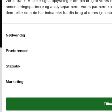
vores trafik. Vi deler også oplysninger om din brug af vores
annonceringspartnere og analysepartnere. Vores partnere ka
dem, eller som de har indsamlet fra din brug af deres tjeneste
Medlemsvilkår
Handelsbetingelser
Cookies og privatliv
Samtykkevalg
Nødvendig
Bliv medlem
Præferencer
Statistik
Marketing
Tilla