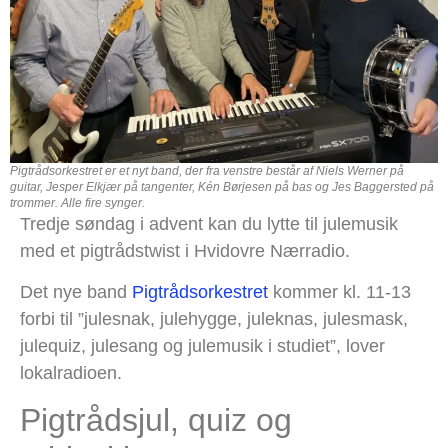
Pigtrådsorkestret er et nyt band, der fra venstre består af Niels Werner på
guitar, Jesper Elkjær på tangenter, Kén Børjesen på bas og Jes Baggersted på
trommer. Alle fire synger.
Tredje søndag i advent kan du lytte til julemusik
med et pigtrådstwist i Hvidovre Nærradio.
Det nye band
Pigtrådsorkestret
kommer kl. 11-13
forbi til ”julesnak, julehygge, juleknas, julesmask,
julequiz, julesang og julemusik i studiet”, lover
lokalradioen.
Pigtrådsjul, quiz og