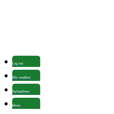
Log ind
Bliv medlem
Nyhedsbrev
Menu