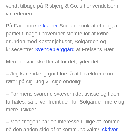
vendt tilbage på Risbjerg & Co.’s henvendelser i
vinterferien.
På Facebook
erklærer
Socialdemokratiet dog, at
partiet tilbage i november stemte for at købe
grunden med Kastanjehuset, Solgården og
krisecentret
Svendebjerggård
af Frelsens Hær.
Men der var ikke flertal for det, lyder det.
– Jeg kan virkelig godt forstå at forældrene nu
rører på sig. Jeg vil sige endelig!
– For mens svarene svæver i det uvisse og tiden
forhales, så bliver fremtiden for Solgården mere og
mere usikker.
– Mon “nogen” har en interesse i liiiige at komme
på den anden side af et kommunalvalg?,
skriver