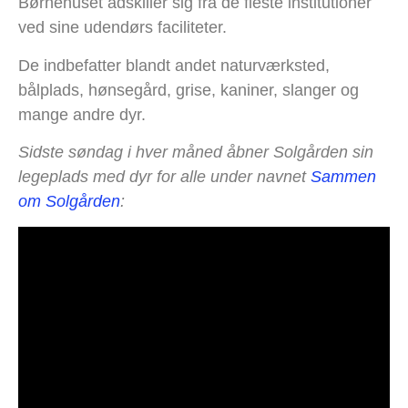
Børnehuset adskiller sig fra de fleste institutioner
ved sine udendørs faciliteter.
De indbefatter blandt andet naturværksted,
bålplads, hønsegård, grise, kaniner, slanger og
mange andre dyr.
Sidste søndag i hver måned åbner Solgården sin
legeplads med dyr for alle under navnet
Sammen
om Solgården
: