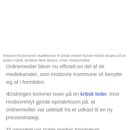
Hvidovre Kommunes skattekroner til lokale medier kunne måske bruges på en
anden måde, funderer flere læsere. (Foto: HvidovreNyt)
Onlinemedier bliver nu officielt en del af de
mediekanaler, som Hvidovre Kommune vil benytte
sig af i fremtiden.
Ændringen kommer oven på en
kritisk leder
, hvor
HvidovreNyt gjorde opmærksom på, at
onlinemedier var udeladt fra et udkast til en ny
pressestrategi.
Til gengæld var trykte medier fremhævet.