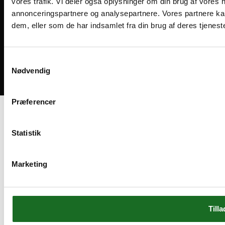
vores trafik. Vi deler også oplysninger om din brug af vores
annonceringspartnere og analysepartnere. Vores partnere ka
dem, eller som de har indsamlet fra din brug af deres tjeneste
Medlemsvilkår
Handelsbetingelser
Cookies og privatliv
Samtykkevalg
Nødvendig
Bliv medlem
Præferencer
Statistik
Marketing
Tilla